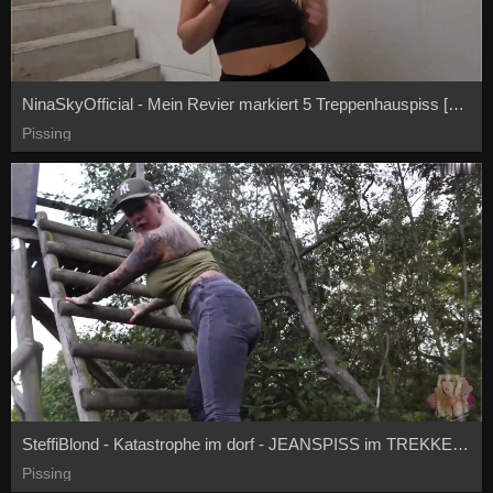
NinaSkyOfficial - Mein Revier markiert 5 Treppenhauspiss [FullHD 1080P]
Pissing
SteffiBlond - Katastrophe im dorf - JEANSPISS im TREKKERPARADISE - muuuh [FullHD 1080P]
Pissing