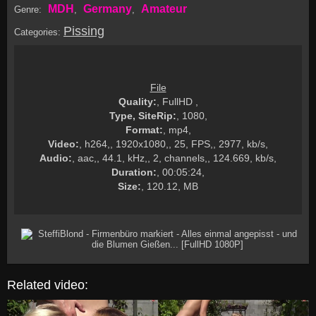
MDH
Germany
Amateur
Genre:
,
,
Pissing
Categories:
File
Quality:
, FullHD ,
Type, SiteRip:
, 1080,
Format:
, mp4,
Video:
, h264,, 1920x1080,, 25, FPS,, 2977, kb/s,
Audio:
, aac,, 44.1, kHz,, 2, channels,, 124.669, kb/s,
Duration:
, 00:05:24,
Size:
, 120.12, MB
Related video: