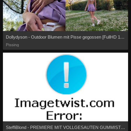
Dollydyson - Outdoor Blumen mit Pisse gegossen [FullHD 1080P]
Pissing
SteffiBlond - PREMIERE MIT VOLLGESAUTEN GUMMISTIEFELN ZUM FESTIVAL - vollgespritzt reingepisst und angepisst [FullHD 1080P]